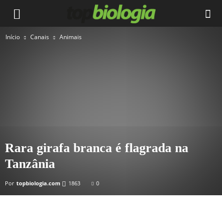
Início
Canais
Animais
Rara girafa branca é flagrada na
Tanzânia
Por
topbiologia.com
1863
0
Facebook
Twitter
WhatsApp
Emai