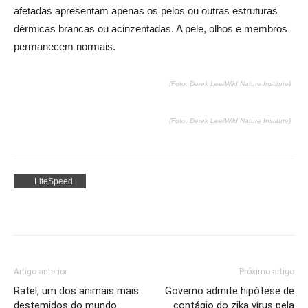
afetadas apresentam apenas os pelos ou outras estruturas
dérmicas brancas ou acinzentadas. A pele, olhos e membros
permanecem normais.
(Foto: Derek Lee/Wild Nature Institute)
(Foto: Derek Lee/Wild Nature Institute)
Facebook
Twitter
WhatsApp
Artigo anterior
Próximo artigo
Ratel, um dos animais mais
Governo admite hipótese de
destemidos do mundo
contágio do zika vírus pela