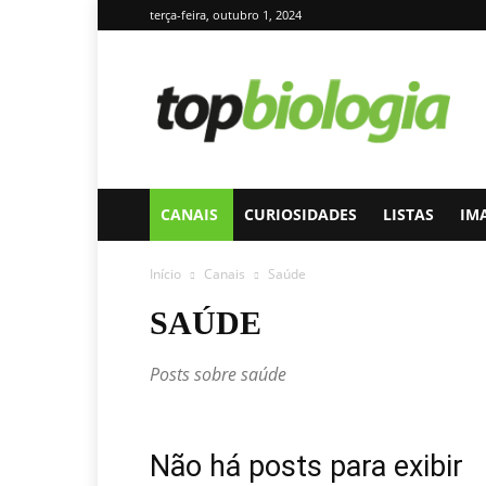
terça-feira, outubro 1, 2024
topbiologia.com
CANAIS
CURIOSIDADES
LISTAS
IM
Início
Canais
Saúde
SAÚDE
Posts sobre saúde
Não há posts para exibir