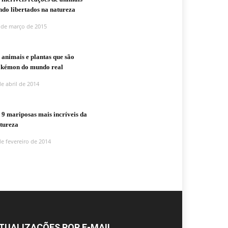
ndo libertados na natureza
 de março de 2015
 animais e plantas que são
kémon do mundo real
de abril de 2014
 9 mariposas mais incríveis da
tureza
de fevereiro de 2014
TUALIZAÇÕES POR E-MAIL