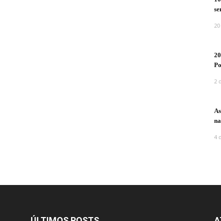
se
20
20
Po
2 
As
na
4 
ÚLTIMOS POSTS
A