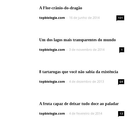
A Flor-crânio-do-dragão
topbiologia.com
-
16 de junho de 2014
101
Um dos lagos mais transparentes do mundo
topbiologia.com
-
3 de novembro de 2014
1
8 tartarugas que você não sabia da existência
topbiologia.com
-
4 de dezembro de 2013
64
A fruta capaz de deixar tudo doce ao paladar
topbiologia.com
-
4 de fevereiro de 2014
13