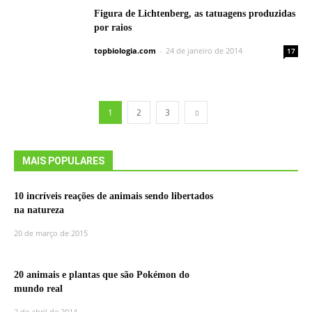
Figura de Lichtenberg, as tatuagens produzidas
por raios
topbiologia.com
-
24 de janeiro de 2014
17
1
2
3
MAIS POPULARES
10 incríveis reações de animais sendo libertados
na natureza
20 de março de 2015
20 animais e plantas que são Pokémon do
mundo real
2 de abril de 2014