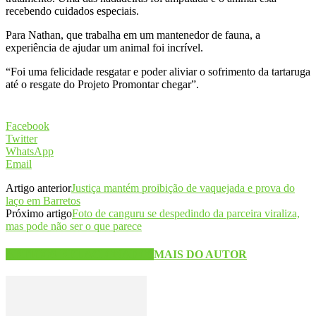
recebendo cuidados especiais.
Para Nathan, que trabalha em um mantenedor de fauna, a
experiência de ajudar um animal foi incrível.
“Foi uma felicidade resgatar e poder aliviar o sofrimento da tartaruga
até o resgate do Projeto Promontar chegar”.
Facebook
Twitter
WhatsApp
Email
Artigo anterior
Justiça mantém proibição de vaquejada e prova do
laço em Barretos
Próximo artigo
Foto de canguru se despedindo da parceira viraliza,
mas pode não ser o que parece
ARTIGOS RELACIONADOS
MAIS DO AUTOR