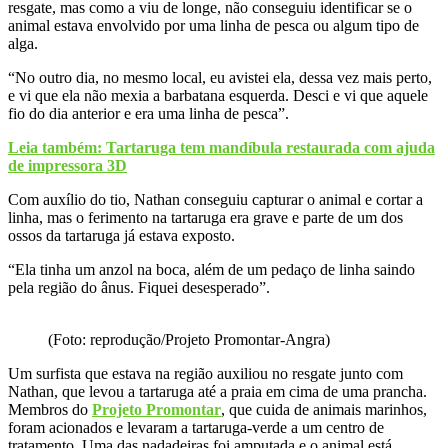
resgate, mas como a viu de longe, não conseguiu identificar se o
animal estava envolvido por uma linha de pesca ou algum tipo de
alga.
“No outro dia, no mesmo local, eu avistei ela, dessa vez mais perto,
e vi que ela não mexia a barbatana esquerda. Desci e vi que aquele
fio do dia anterior e era uma linha de pesca”.
Leia também: Tartaruga tem mandíbula restaurada com ajuda
de impressora 3D
Com auxílio do tio, Nathan conseguiu capturar o animal e cortar a
linha, mas o ferimento na tartaruga era grave e parte de um dos
ossos da tartaruga já estava exposto.
“Ela tinha um anzol na boca, além de um pedaço de linha saindo
pela região do ânus. Fiquei desesperado”.
(Foto: reprodução/Projeto Promontar-Angra)
Um surfista que estava na região auxiliou no resgate junto com
Nathan, que levou a tartaruga até a praia em cima de uma prancha.
Membros do
Projeto Promontar
, que cuida de animais marinhos,
foram acionados e levaram a tartaruga-verde a um centro de
tratamento. Uma das nadadeiras foi amputada e o animal está