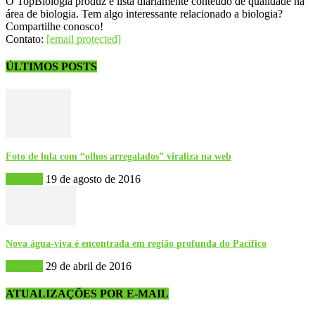
O TopBiologia produz e lista diariamente conteúdo de qualidade na
área de biologia. Tem algo interessante relacionado a biologia?
Compartilhe conosco!
Contato:
[email protected]
ÚLTIMOS POSTS
Foto de lula com “olhos arregalados” viraliza na web
Animais
19 de agosto de 2016
Nova água-viva é encontrada em região profunda do Pacífico
Animais
29 de abril de 2016
ATUALIZAÇÕES POR E-MAIL