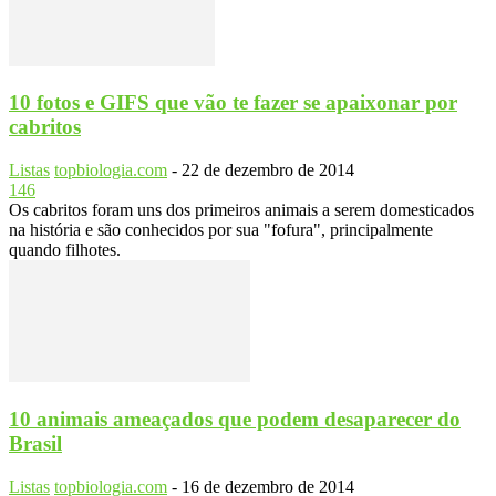
10 fotos e GIFS que vão te fazer se apaixonar por
cabritos
Listas
topbiologia.com
-
22 de dezembro de 2014
146
Os cabritos foram uns dos primeiros animais a serem domesticados
na história e são conhecidos por sua "fofura", principalmente
quando filhotes.
10 animais ameaçados que podem desaparecer do
Brasil
Listas
topbiologia.com
-
16 de dezembro de 2014